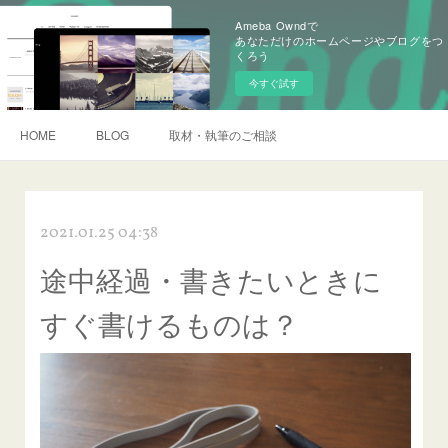
Ameba Owndで
あなただけのホームページやブログをつ
くろう
今すぐ試す
HOME
BLOG
取材・執筆のご相談
2021.01.25 04:38
途中経過・書きたいときに
すぐ書けるものは？