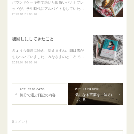
パウンドケーキ型で焼いた四角いバナナブレ
ッドが、学生時代にアルバイトをしていた…
2023.01.31 06:10
後回しにしてきたこと
きょうも先週に続き、冷えますね。朝は雪が
ちらついていました。みなさまのところで…
2023.01.30 06:16
2021.01.23 13:38
2021.02.03 04:56
気になる言葉を、味方に
気分で選ぶ日記の内容
つける
0
コメント