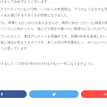
あけましておめでとうございます。
.としてフリーランスになり13年。いつからか年賀状は、アリのような小さな
セイをお届けするスタイルが恒例となりました。
丑年も、時事にもひっかけがありませんが、満月に向かっていった師走の
とパソコンに向かったら、急にどら焼きが食べたい気持ちになったので
ていただくと、実はアンケートを実施中です。目標100名を達成した
り返し地点が見えてきそうです。多くの方の声を集めたく、ホームペー
ようと思っています。
さまにとって20121年がかけがえのない一年になりますように。